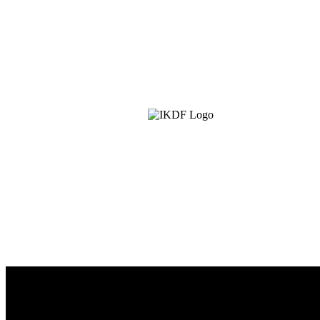
IKDF
Interkulturelle Denkfabrik e.V. – Kulturen im Dialog
für eine offene Zukunft. Nernstweg 32–34, 22765
Hamburg · info@ikdf.org