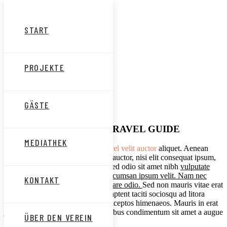
Start
Projekte
Gäste
START
Mediathek
Kontakt
Über den Verein
App
PROJEKTE
GÄSTE
Serbia
WELCOME TO Serbia TRAVEL GUIDE
MEDIATHEK
Lorem ipsum proin gravida nibh
vel velit auctor
aliquet. Aenean
sollicitudin, lorem quis bibendum auctor, nisi elit consequat ipsum,
nec sagittis sem nibh id elit.Duis sed odio sit amet nibh
vulputate
cursus a sit amet mauris. Morbi accumsan ipsum velit. Nam nec
KONTAKT
tellus a odio tincidunt auctor a ornare odio.
Sed non mauris vitae erat
consequat auctor eu in elit. Class aptent taciti sociosqu ad litora
torquent per conubia nostra, per inceptos himenaeos. Mauris in erat
justo. Nullam ac urna eu felis dapibus condimentum sit amet a augue
ÜBER DEN VEREIN
consequat elis.