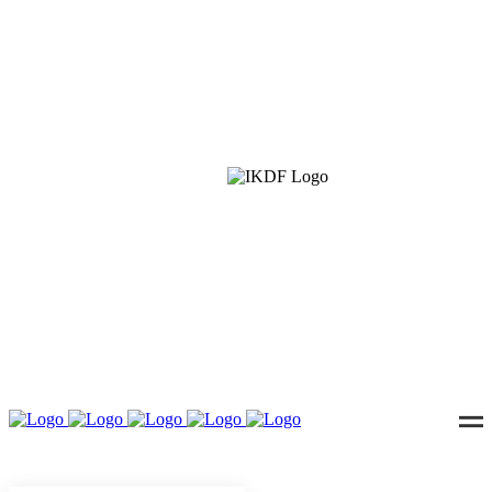
IKDF
Interkulturelle Denkfabrik e.V. – Kulturen im Dialog
für eine offene Zukunft. Nernstweg 32–34, 22765
Hamburg · info@ikdf.org