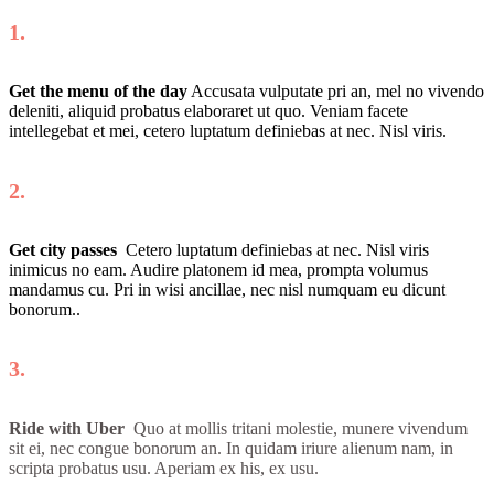
1.
Get the menu of the day
Accusata vulputate pri an, mel no vivendo
deleniti, aliquid probatus elaboraret ut quo. Veniam facete
intellegebat et mei, cetero luptatum definiebas at nec. Nisl viris.
2.
Get city passes
Cetero luptatum definiebas at nec. Nisl viris
inimicus no eam. Audire platonem id mea, prompta volumus
mandamus cu. Pri in wisi ancillae, nec nisl numquam eu dicunt
bonorum..
3.
Ride with Uber
Quo at mollis tritani molestie, munere vivendum
sit ei, nec congue bonorum an. In quidam iriure alienum nam, in
scripta probatus usu. Aperiam ex his, ex usu.