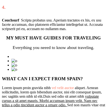
4.
Couchsurf
Scripta probatus usu. Aperiam tractatos ex his, ex usu
facete accumsan, duo platonem efficiantur intellegebat ut. Accusata
scripserit pri eu, accusam no nullamm mas.
MY MUST HAVE GUIDES FOR TRAVELING
Everything you neeed to know about traveling.
WHAT CAN I EXPECT FROM SPAIN?
Lorem ipsum proin gravida nibh
vel velit auctor
aliquet. Aenean
sollicitudin, lorem quis bibendum auctor, nisi elit consequat ipsum,
nec sagittis sem nibh id elit.Duis sed odio sit amet nibh
vulputate
cursus a sit amet mauris. Morbi accumsan ipsum velit. Nam nec
tellus a odio tincidunt auctor a ornare odio.
Sed non mauris vitae erat