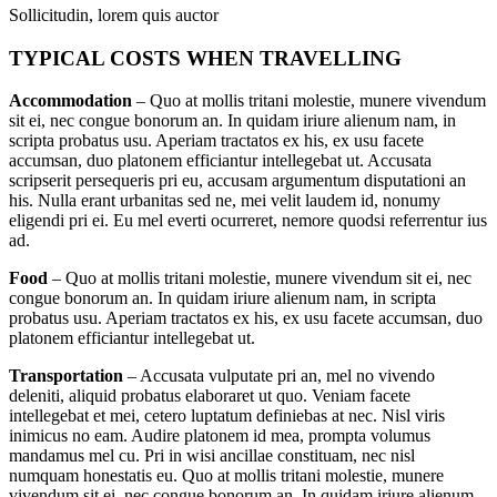
Sollicitudin, lorem quis auctor
TYPICAL COSTS WHEN TRAVELLING
Accommodation
– Quo at mollis tritani molestie, munere vivendum
sit ei, nec congue bonorum an. In quidam iriure alienum nam, in
scripta probatus usu. Aperiam tractatos ex his, ex usu facete
accumsan, duo platonem efficiantur intellegebat ut. Accusata
scripserit persequeris pri eu, accusam argumentum disputationi an
his. Nulla erant urbanitas sed ne, mei velit laudem id, nonumy
eligendi pri ei. Eu mel everti ocurreret, nemore quodsi referrentur ius
ad.
Food
– Quo at mollis tritani molestie, munere vivendum sit ei, nec
congue bonorum an. In quidam iriure alienum nam, in scripta
probatus usu. Aperiam tractatos ex his, ex usu facete accumsan, duo
platonem efficiantur intellegebat ut.
Transportation
– Accusata vulputate pri an, mel no vivendo
deleniti, aliquid probatus elaboraret ut quo. Veniam facete
intellegebat et mei, cetero luptatum definiebas at nec. Nisl viris
inimicus no eam. Audire platonem id mea, prompta volumus
mandamus mel cu. Pri in wisi ancillae constituam, nec nisl
numquam honestatis eu. Quo at mollis tritani molestie, munere
vivendum sit ei, nec congue bonorum an. In quidam iriure alienum