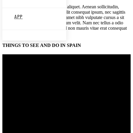
Proin gravida nibh vel velit auctor aliquet. Aenean sollicitudin,
lorem quis bibendum auctor, nisi elit consequat ipsum, nec sagittis
APP
sem nibh id elit. Duis sed odio sit amet nibh vulputate cursus a sit
amet mauris. Morbi accumsan ipsum velit. Nam nec tellus a odio
tincidunt auctor a ornare odio. Sed non mauris vitae erat consequat
auctor eu in elit.
THINGS TO SEE AND DO IN SPAIN