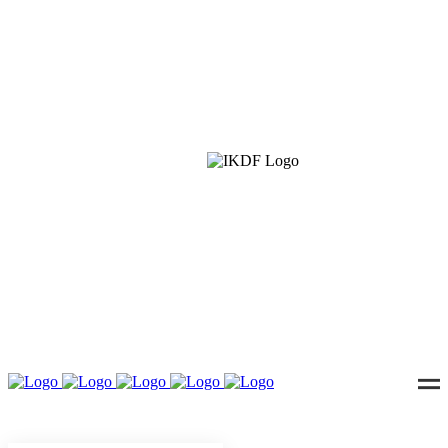
IKDF
Interkulturelle Denkfabrik e.V. – Kulturen im Dialog
für eine offene Zukunft. Nernstweg 32–34, 22765
Hamburg · info@ikdf.org