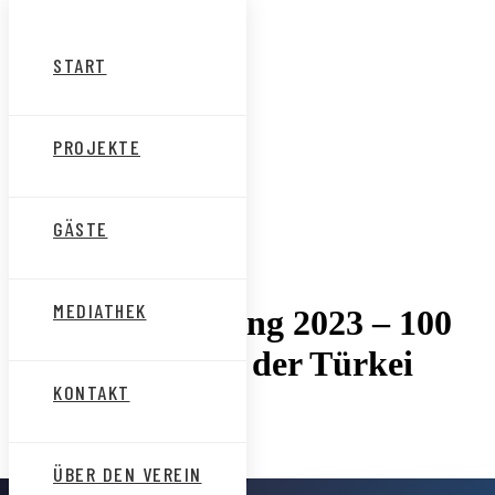
Start
Projekte
Gäste
START
Mediathek
Kontakt
Über den Verein
App
PROJEKTE
GÄSTE
MEDIATHEK
Politische Bildung 2023 – 100
Jahre Republik der Türkei
KONTAKT
ÜBER DEN VEREIN