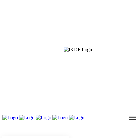
IKDF
Interkulturelle Denkfabrik e.V. – Kulturen im Dialog
für eine offene Zukunft. Nernstweg 32–34, 22765
Hamburg · info@ikdf.org