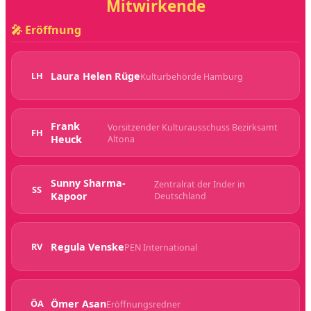
Mitwirkende
🎤 Eröffnung
Laura Helen Rüge
LH
Kulturbehörde Hamburg
Frank
Vorsitzender Kulturausschuss Bezirksamt
FH
Heuck
Altona
Sunny Sharma-
Zentralrat der Inder in
SS
Kapoor
Deutschland
Regula Venske
RV
PEN International
Ömer Asan
ÖA
Eröffnungsredner