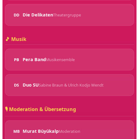
Die Delikaten
DD
Theatergruppe
🎵 Musik
Pera Band
PB
Musikensemble
Duo SU
DS
Sabine Braun & Ulrich Kodjo Wendt
🎙️ Moderation & Übersetzung
Murat Büyükalp
MB
Moderation