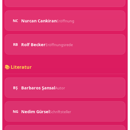
Nurcan Cankiran
NC
Eröffnung
Rolf Becker
RB
Eröffnungsrede
📚 Literatur
Barbaros Şansal
BŞ
Autor
Nedim Gürsel
NG
Schriftsteller