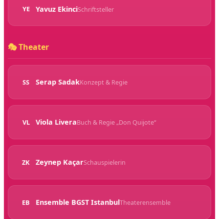
Yavuz Ekinci
YE
Schriftsteller
🎭 Theater
Serap Sadak
SS
Konzept & Regie
Viola Livera
VL
Buch & Regie „Don Quijote“
Zeynep Kaçar
ZK
Schauspielerin
Ensemble BGST Istanbul
EB
Theaterensemble