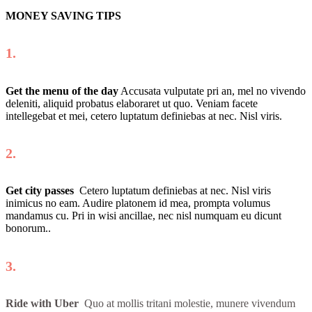
MONEY SAVING TIPS
1.
Get the menu of the day
Accusata vulputate pri an, mel no vivendo
deleniti, aliquid probatus elaboraret ut quo. Veniam facete
intellegebat et mei, cetero luptatum definiebas at nec. Nisl viris.
2.
Get city passes
Cetero luptatum definiebas at nec. Nisl viris
inimicus no eam. Audire platonem id mea, prompta volumus
mandamus cu. Pri in wisi ancillae, nec nisl numquam eu dicunt
bonorum..
3.
Ride with Uber
Quo at mollis tritani molestie, munere vivendum