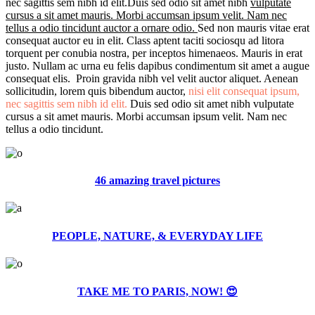
nec sagittis sem nibh id elit.Duis sed odio sit amet nibh
vulputate
cursus a sit amet mauris. Morbi accumsan ipsum velit. Nam nec
tellus a odio tincidunt auctor a ornare odio.
Sed non mauris vitae erat
consequat auctor eu in elit. Class aptent taciti sociosqu ad litora
torquent per conubia nostra, per inceptos himenaeos. Mauris in erat
justo. Nullam ac urna eu felis dapibus condimentum sit amet a augue
consequat elis. Proin gravida nibh vel velit auctor aliquet. Aenean
sollicitudin, lorem quis bibendum auctor,
nisi elit consequat ipsum,
nec sagittis sem nibh id elit.
Duis sed odio sit amet nibh vulputate
cursus a sit amet mauris. Morbi accumsan ipsum velit. Nam nec
tellus a odio tincidunt.
46 amazing travel pictures
PEOPLE, NATURE, & EVERYDAY LIFE
TAKE ME TO PARIS, NOW! 😍