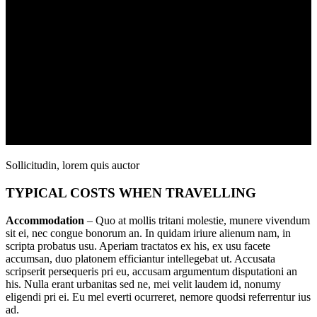
Sollicitudin, lorem quis auctor
TYPICAL COSTS WHEN TRAVELLING
Accommodation
– Quo at mollis tritani molestie, munere vivendum
sit ei, nec congue bonorum an. In quidam iriure alienum nam, in
scripta probatus usu. Aperiam tractatos ex his, ex usu facete
accumsan, duo platonem efficiantur intellegebat ut. Accusata
scripserit persequeris pri eu, accusam argumentum disputationi an
his. Nulla erant urbanitas sed ne, mei velit laudem id, nonumy
eligendi pri ei. Eu mel everti ocurreret, nemore quodsi referrentur ius
ad.