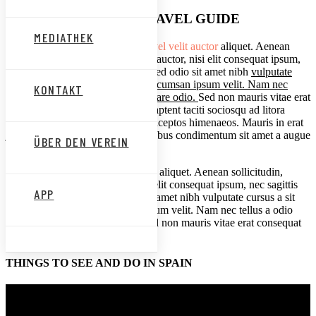
WELCOME TO Italy TRAVEL GUIDE
MEDIATHEK
Lorem ipsum proin gravida nibh
vel velit auctor
aliquet. Aenean
sollicitudin, lorem quis bibendum auctor, nisi elit consequat ipsum,
nec sagittis sem nibh id elit.Duis sed odio sit amet nibh
vulputate
cursus a sit amet mauris. Morbi accumsan ipsum velit. Nam nec
KONTAKT
tellus a odio tincidunt auctor a ornare odio.
Sed non mauris vitae erat
consequat auctor eu in elit. Class aptent taciti sociosqu ad litora
torquent per conubia nostra, per inceptos himenaeos. Mauris in erat
justo. Nullam ac urna eu felis dapibus condimentum sit amet a augue
ÜBER DEN VEREIN
consequat elis.
Proin gravida nibh vel velit auctor aliquet. Aenean sollicitudin,
lorem quis bibendum auctor, nisi elit consequat ipsum, nec sagittis
APP
sem nibh id elit. Duis sed odio sit amet nibh vulputate cursus a sit
amet mauris. Morbi accumsan ipsum velit. Nam nec tellus a odio
tincidunt auctor a ornare odio. Sed non mauris vitae erat consequat
auctor eu in elit.
THINGS TO SEE AND DO IN SPAIN