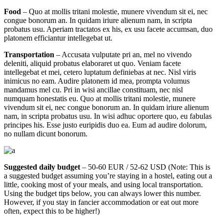
Food
– Quo at mollis tritani molestie, munere vivendum sit ei, nec
congue bonorum an. In quidam iriure alienum nam, in scripta
probatus usu. Aperiam tractatos ex his, ex usu facete accumsan, duo
platonem efficiantur intellegebat ut.
Transportation
– Accusata vulputate pri an, mel no vivendo
deleniti, aliquid probatus elaboraret ut quo. Veniam facete
intellegebat et mei, cetero luptatum definiebas at nec. Nisl viris
inimicus no eam. Audire platonem id mea, prompta volumus
mandamus mel cu. Pri in wisi ancillae constituam, nec nisl
numquam honestatis eu. Quo at mollis tritani molestie, munere
vivendum sit ei, nec congue bonorum an. In quidam iriure alienum
nam, in scripta probatus usu. In wisi adhuc oportere quo, eu fabulas
principes his. Esse justo euripidis duo ea. Eum ad audire dolorum,
no nullam dicunt bonorum.
Suggested daily budget
– 50-60 EUR / 52-62 USD (Note: This is
a suggested budget assuming you’re staying in a hostel, eating out a
little, cooking most of your meals, and using local transportation.
Using the budget tips below, you can always lower this number.
However, if you stay in fancier accommodation or eat out more
often, expect this to be higher!)